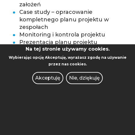
założeń
Case study – opracowanie
kompletnego planu projektu w
zespołach
Monitoring i kontrola projektu
Prezentacja planu projektu
Na tej stronie używamy cookies.
Dyskusja: analiza wyzwań i
rozwiązań
Wybierając opcję
Akceptuję
, wyrażasz zgodę na używanie
Jak celebrujemy sukces – elementy
przez nas cookies.
budowania klimatu
Akceptuję
Nie, dziękuję
Dla kogo jest to szkolenie?
Szkolenie jest skierowane do
osób ze
środowiska akademickiego PP
:
które ukończyły część pierwszą i
chcą rozwijać swoje kompetencje,
które nie były na pierwszej części
szkolenia, ale posiadają podstawową