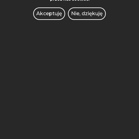
PRZEDSIĘBIORCZOŚCI
Akceptuję
Nie, dziękuję
FACEBOOK
POLITECHNIKA POZNAŃSKA
FACEBOOK
INSTAGRAM
YOUTUBE