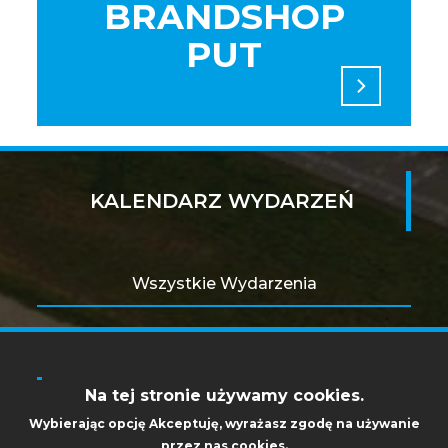
BRANDSHOP
PUT
KALENDARZ WYDARZEŃ
Wszystkie Wydarzenia
Na tej stronie używamy cookies.
OBSERWUJ NAS:
Wybierając opcję
Akceptuję
, wyrażasz zgodę na używanie
AKADEMICKI INKUBATOR
przez nas cookies.