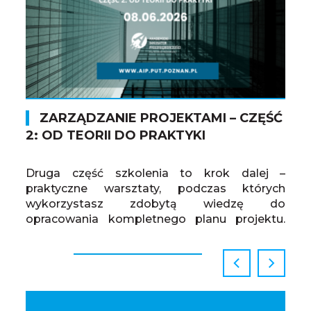
ZARZĄDZANIE PROJEKTAMI – CZĘŚĆ
R
2: OD TEORII DO PRAKTYKI
PO
Druga część szkolenia to krok dalej –
Zap
praktyczne warsztaty, podczas których
pozn
wykorzystasz zdobytą wiedzę do
prz
opracowania kompletnego planu projektu.
zro
Warsztaty dla osób posiadających
po
Wszystkie Aktualności
podstawową wiedzę!
prze